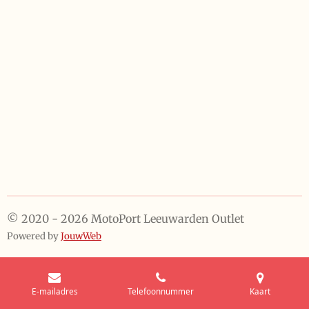
e
l
r
e
n
e
n
© 2020 - 2026 MotoPort Leeuwarden Outlet
Powered by
JouwWeb
E-mailadres
Telefoonnummer
Kaart