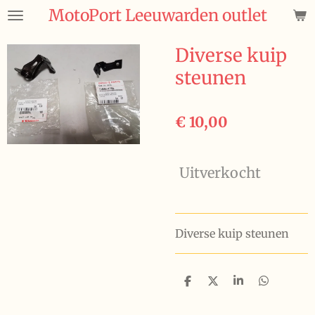
MotoPort Leeuwarden outlet
Ga
direct
naar
Diverse kuip
de
steunen
hoofdinhoud
€ 10,00
Uitverkocht
Diverse kuip steunen
D
D
S
D
e
e
h
e
l
e
a
l