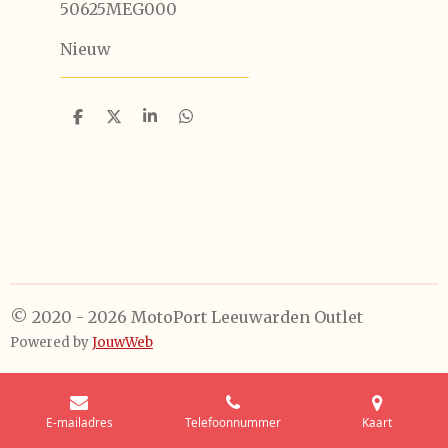
50625MEG000
Nieuw
D
D
S
D
e
e
h
e
l
e
a
l
e
l
r
e
n
e
n
© 2020 - 2026 MotoPort Leeuwarden Outlet
Powered by
JouwWeb
E-mailadres
Telefoonnummer
Kaart