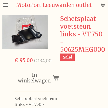
MotoPort Leeuwarden outlet
Ga
direct
naar
Schetsplaat
de
voetsteun
hoofdinhoud
links - VT750
-
50625MEG000
Sale!
€ 95,00
€ 134,00
In
winkelwagen
Schetsplaat voetsteun
links - VT750 -