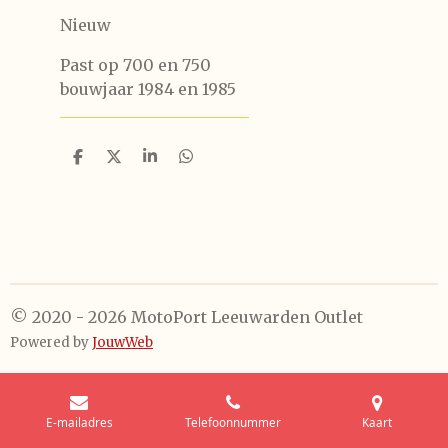
Nieuw
Past op 700 en 750
bouwjaar 1984 en 1985
D
D
S
D
e
e
h
e
l
e
a
l
e
l
r
e
n
e
n
© 2020 - 2026 MotoPort Leeuwarden Outlet
Powered by
JouwWeb
E-mailadres
Telefoonnummer
Kaart