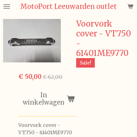
MotoPort Leeuwarden outlet
Ga
direct
naar
Voorvork
de
cover - VT750
hoofdinhoud
-
61401ME9770
Sale!
€ 50,00
€ 62,00
In
winkelwagen
Voorvork cover -
VT750 - 61401ME9770