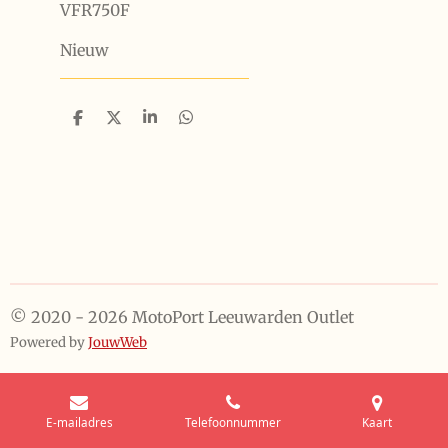
VFR750F
Nieuw
D
D
S
D
e
e
h
e
l
e
a
l
e
l
r
e
n
e
n
© 2020 - 2026 MotoPort Leeuwarden Outlet
Powered by
JouwWeb
E-mailadres
Telefoonnummer
Kaart