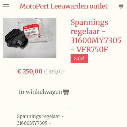
MotoPort Leeuwarden outlet
Ga
direct
naar
Spannings
de
regelaar -
hoofdinhoud
31600MY7305
- VFR750F
Sale!
€ 250,00
€ 315,00
In winkelwagen
Spannings regelaar -
31600MY7305 -