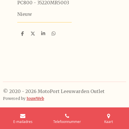
PC800 - 35220MR5003
Nieuw
D
D
S
D
e
e
h
e
l
e
a
l
e
l
r
e
n
e
n
© 2020 - 2026 MotoPort Leeuwarden Outlet
Powered by
JouwWeb
E-mailadres
Telefoonnummer
Kaart