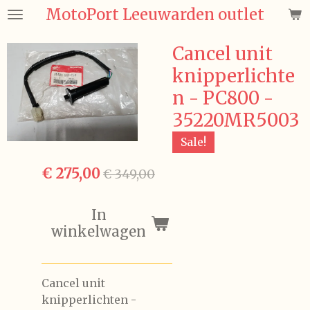
MotoPort Leeuwarden outlet
Ga
direct
naar
Cancel unit
de
knipperlichte
hoofdinhoud
n - PC800 -
35220MR5003
Sale!
€ 275,00
€ 349,00
In
winkelwagen
Cancel unit
knipperlichten -