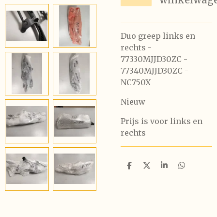
Duo greep links en
rechts -
77330MJJD30ZC -
77340MJJD30ZC -
NC750X
Nieuw
Prijs is voor links en
rechts
D
D
S
D
e
e
h
e
l
e
a
l
e
l
r
e
n
e
n