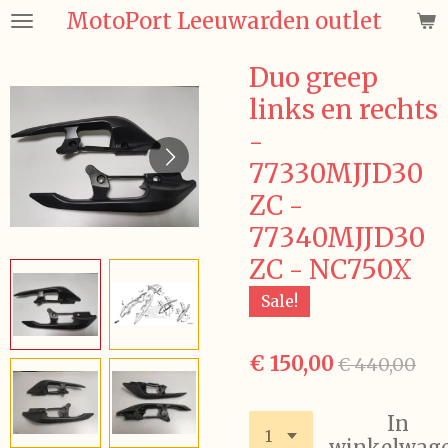
MotoPort Leeuwarden outlet
Ga
direct
naar
Duo greep
de
links en rechts
hoofdinhoud
-
77330MJJD30
ZC -
77340MJJD30
ZC - NC750X
Sale!
€ 150,00
€ 440,00
In
winkelwag