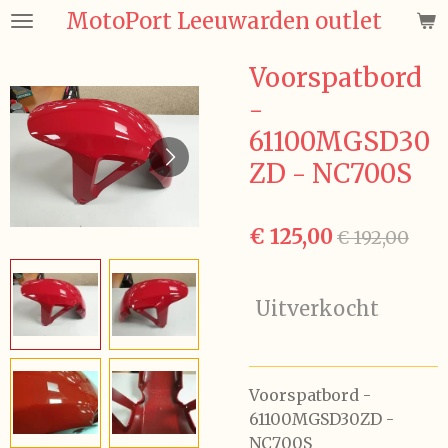
MotoPort Leeuwarden outlet
Ga
direct
naar
Voorspatbord
de
-
hoofdinhoud
61100MGSD30
ZD - NC700S
€ 125,00
€ 192,00
Uitverkocht
Voorspatbord -
61100MGSD30ZD -
NC700S