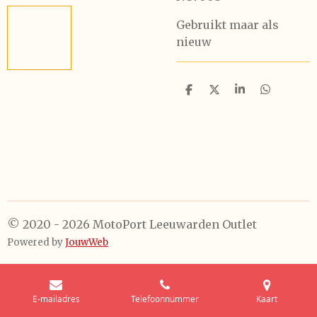
Gebruikt maar als
nieuw
D
D
S
D
e
e
h
e
l
e
a
l
e
l
r
e
n
e
n
© 2020 - 2026 MotoPort Leeuwarden Outlet
Powered by
JouwWeb
E-mailadres
Telefoonnummer
Kaart