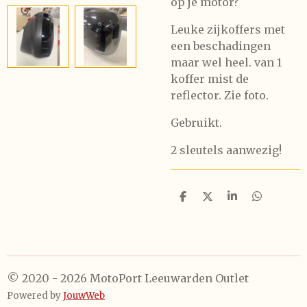
op je motor?
Leuke zijkoffers met
een beschadingen
maar wel heel. van 1
koffer mist de
reflector. Zie foto.
Gebruikt.
2 sleutels aanwezig!
D
D
S
D
e
e
h
e
l
e
a
l
e
l
r
e
n
e
n
© 2020 - 2026 MotoPort Leeuwarden Outlet
Powered by
JouwWeb