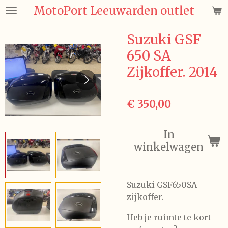
MotoPort Leeuwarden outlet
Ga
direct
naar
Suzuki GSF
de
650 SA
hoofdinhoud
Zijkoffer. 2014
€ 350,00
In
winkelwagen
Suzuki GSF650SA
zijkoffer.
Heb je ruimte te kort