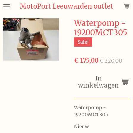
MotoPort Leeuwarden outlet
Ga
direct
naar
Waterpomp -
de
19200MCT305
hoofdinhoud
Sale!
€ 175,00
€ 220,00
In
winkelwagen
Waterpomp -
19200MCT305
Nieuw