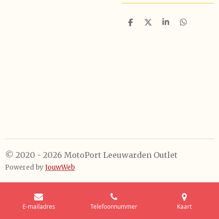
D
D
S
D
e
e
h
e
l
e
a
l
e
l
r
e
n
e
n
© 2020 - 2026 MotoPort Leeuwarden Outlet
Powered by
JouwWeb
E-mailadres
Telefoonnummer
Kaart