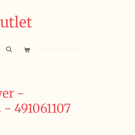
utlet
ver -
- 491061107