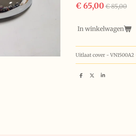
€ 65,00
€ 85,00
In winkelwagen
Uitlaat cover - VN1500A2 
D
D
S
e
e
h
l
e
a
e
l
r
n
e