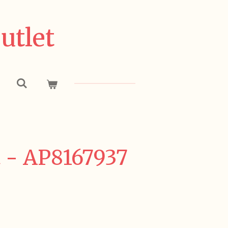
utlet
t - AP8167937