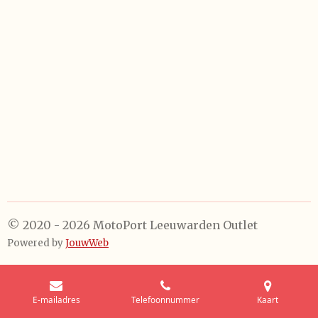
l
e
a
l
e
l
r
e
n
e
n
© 2020 - 2026 MotoPort Leeuwarden Outlet
Powered by
JouwWeb
E-mailadres
Telefoonnummer
Kaart