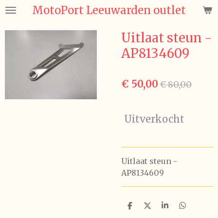
MotoPort Leeuwarden outlet
Ga
direct
naar
Uitlaat steun -
de
AP8134609
hoofdinhoud
€ 50,00
€ 80,00
Uitverkocht
Uitlaat steun -
AP8134609
D
D
S
D
e
e
h
e