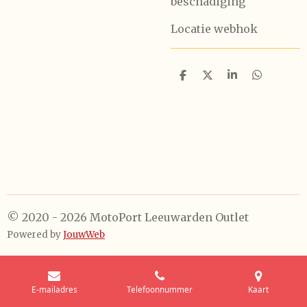
beschadiging
Locatie webhok
D
D
S
D
e
e
h
e
l
e
a
l
e
l
r
e
n
e
n
© 2020 - 2026 MotoPort Leeuwarden Outlet
Powered by
JouwWeb
E-mailadres
Telefoonnummer
Kaart