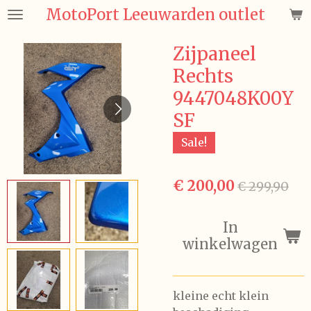
MotoPort Leeuwarden outlet
Ga
direct
naar
Zijpaneel
de
Rechts
hoofdinhoud
9447048K00Y
SF
Sale!
€ 200,00
€ 299,90
In
winkelwagen
kleine echt klein