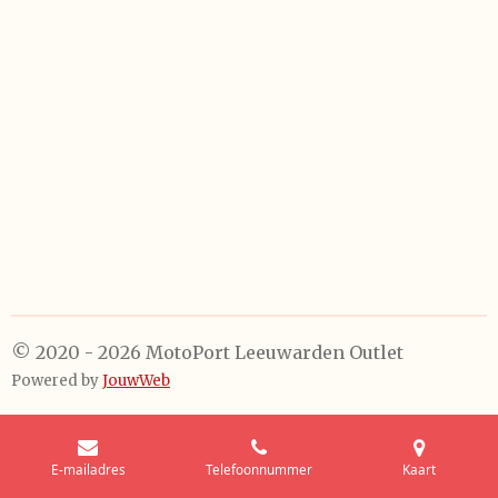
e
l
r
e
n
e
n
© 2020 - 2026 MotoPort Leeuwarden Outlet
Powered by
JouwWeb
E-mailadres
Telefoonnummer
Kaart