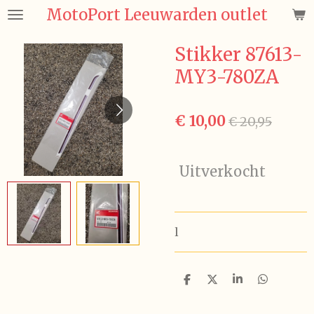
MotoPort Leeuwarden outlet
Ga
direct
naar
Stikker 87613-
de
MY3-780ZA
hoofdinhoud
€ 10,00
€ 20,95
Uitverkocht
l
D
D
S
D
e
e
h
e
l
e
a
l