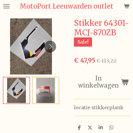
MotoPort Leeuwarden outlet
Ga
direct
naar
Stikker 64301-
de
MCJ-870ZB
hoofdinhoud
Sale!
€ 47,95
€ 113,22
In
winkelwagen
locatie stikkerplank
D
D
S
D