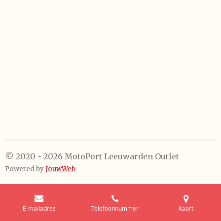
e
e
h
e
l
e
a
l
e
l
r
e
n
e
n
© 2020 - 2026 MotoPort Leeuwarden Outlet
Powered by
JouwWeb
E-mailadres
Telefoonnummer
Kaart