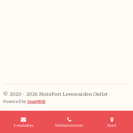
e
l
r
e
n
e
n
© 2020 - 2026 MotoPort Leeuwarden Outlet
Powered by
JouwWeb
E-mailadres
Telefoonnummer
Kaart