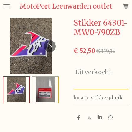
MotoPort Leeuwarden outlet
Ga
direct
naar
Stikker 64301-
de
MW0-790ZB
hoofdinhoud
€ 52,50
€ 119,15
Uitverkocht
locatie stikkerplank
D
D
S
D
e
e
h
e
l
e
a
l