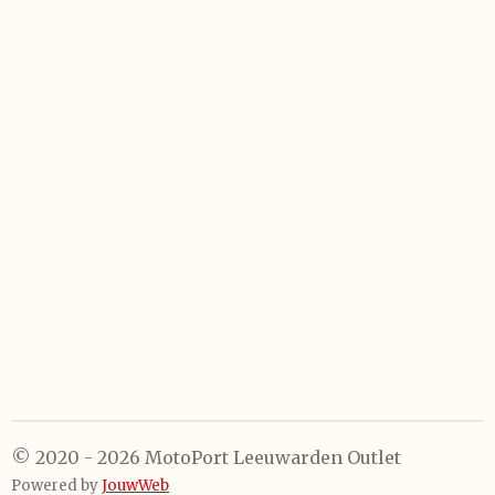
e
e
h
e
l
e
a
l
e
l
r
e
n
e
n
© 2020 - 2026 MotoPort Leeuwarden Outlet
Powered by
JouwWeb