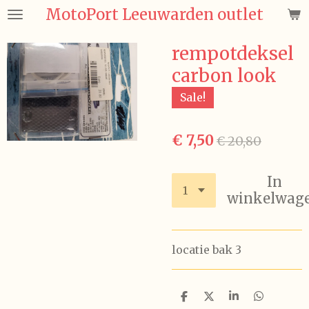
MotoPort Leeuwarden outlet
Ga
direct
naar
rempotdeksel
de
carbon look
hoofdinhoud
Sale!
€ 7,50
€ 20,80
In
winkelwag
locatie bak 3
D
D
S
D