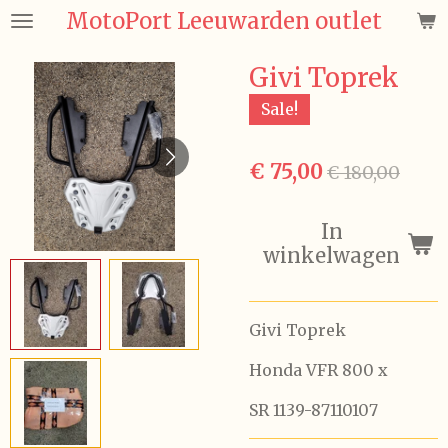
MotoPort Leeuwarden outlet
Ga
direct
naar
Givi Toprek
de
Sale!
hoofdinhoud
€ 75,00
€ 180,00
In
winkelwagen
Givi Toprek
Honda VFR 800 x
SR 1139-87110107