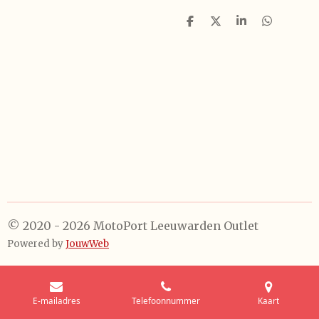
D
D
S
D
e
e
h
e
l
e
a
l
e
l
r
e
n
e
n
© 2020 - 2026 MotoPort Leeuwarden Outlet
Powered by
JouwWeb
E-mailadres
Telefoonnummer
Kaart